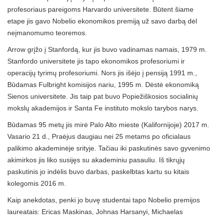
profesoriaus pareigoms Harvardo universitete. Būtent šiame
etape jis gavo Nobelio ekonomikos premiją už savo darbą dėl
neįmanomumo teoremos.
Arrow grįžo į Stanfordą, kur jis buvo vadinamas namais, 1979 m.
Stanfordo universitete jis tapo ekonomikos profesoriumi ir
operacijų tyrimų profesoriumi. Nors jis išėjo į pensiją 1991 m.,
Būdamas Fulbright komisijos nariu, 1995 m. Dėstė ekonomiką
Sienos universitete. Jis taip pat buvo Popiežiškosios socialinių
mokslų akademijos ir Santa Fe instituto mokslo tarybos narys.
Būdamas 95 metų jis mirė Palo Alto mieste (Kalifornijoje) 2017 m.
Vasario 21 d., Praėjus daugiau nei 25 metams po oficialaus
palikimo akademinėje srityje. Tačiau iki paskutinės savo gyvenimo
akimirkos jis liko susijęs su akademiniu pasauliu. Iš tikrųjų
paskutinis jo indėlis buvo darbas, paskelbtas kartu su kitais
kolegomis 2016 m.
Kaip anekdotas, penki jo buvę studentai tapo Nobelio premijos
laureatais: Ericas Maskinas, Johnas Harsanyi, Michaelas