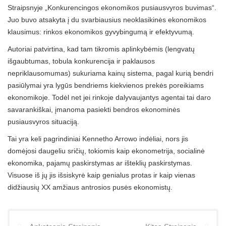
Straipsnyje „Konkurencingos ekonomikos pusiausvyros buvimas“.
Juo buvo atsakyta į du svarbiausius neoklasikinės ekonomikos
klausimus: rinkos ekonomikos gyvybingumą ir efektyvumą.
Autoriai patvirtina, kad tam tikromis aplinkybėmis (lengvatų
išgaubtumas, tobula konkurencija ir paklausos
nepriklausomumas) sukuriama kainų sistema, pagal kurią bendri
pasiūlymai yra lygūs bendriems kiekvienos prekės poreikiams
ekonomikoje. Todėl net jei rinkoje dalyvaujantys agentai tai daro
savarankiškai, įmanoma pasiekti bendros ekonominės
pusiausvyros situaciją.
Tai yra keli pagrindiniai Kennetho Arrowo indėliai, nors jis
domėjosi daugeliu sričių, tokiomis kaip ekonometrija, socialinė
ekonomika, pajamų paskirstymas ar išteklių paskirstymas.
Visuose iš jų jis išsiskyrė kaip genialus protas ir kaip vienas
didžiausių XX amžiaus antrosios pusės ekonomistų.