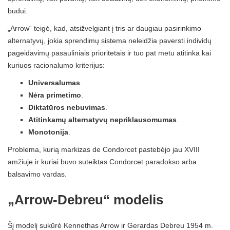
būdui.
„Arrow“ teigė, kad, atsižvelgiant į tris ar daugiau pasirinkimo
alternatyvų, jokia sprendimų sistema neleidžia paversti individų
pageidavimų pasauliniais prioritetais ir tuo pat metu atitinka kai
kuriuos racionalumo kriterijus:
Universalumas
.
Nėra primetimo
.
Diktatūros nebuvimas
.
Atitinkamų alternatyvų nepriklausomumas
.
Monotonija
.
Problema, kurią markizas de Condorcet pastebėjo jau XVIII
amžiuje ir kuriai buvo suteiktas Condorcet paradokso arba
balsavimo vardas.
„Arrow-Debreu“ modelis
Šį modelį sukūrė Kennethas Arrow ir Gerardas Debreu 1954 m.