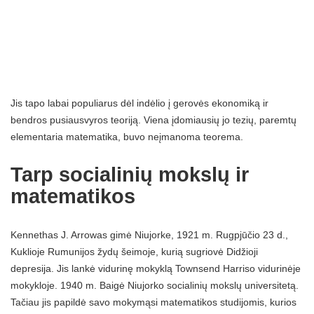
Jis tapo labai populiarus dėl indėlio į gerovės ekonomiką ir
bendros pusiausvyros teoriją. Viena įdomiausių jo tezių, paremtų
elementaria matematika, buvo neįmanoma teorema.
Tarp socialinių mokslų ir
matematikos
Kennethas J. Arrowas gimė Niujorke, 1921 m. Rugpjūčio 23 d.,
Kuklioje Rumunijos žydų šeimoje, kurią sugriovė Didžioji
depresija. Jis lankė vidurinę mokyklą Townsend Harriso vidurinėje
mokykloje. 1940 m. Baigė Niujorko socialinių mokslų universitetą.
Tačiau jis papildė savo mokymąsi matematikos studijomis, kurios