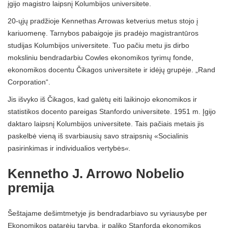
įgijo magistro laipsnį Kolumbijos universitete.
20-ųjų pradžioje Kennethas Arrowas ketverius metus stojo į
kariuomenę. Tarnybos pabaigoje jis pradėjo magistrantūros
studijas Kolumbijos universitete. Tuo pačiu metu jis dirbo
moksliniu bendradarbiu Cowles ekonomikos tyrimų fonde,
ekonomikos docentu Čikagos universitete ir idėjų grupėje.
„Rand
Corporation“.
Jis išvyko iš Čikagos, kad galėtų eiti laikinojo ekonomikos ir
statistikos docento pareigas Stanfordo universitete. 1951 m. Įgijo
daktaro laipsnį Kolumbijos universitete. Tais pačiais metais jis
paskelbė vieną iš svarbiausių savo straipsnių «Socialinis
pasirinkimas ir individualios vertybės
«.
Kennetho J. Arrowo Nobelio
premija
Šeštajame dešimtmetyje jis bendradarbiavo su vyriausybe per
Ekonomikos patarėjų tarybą. ir paliko Stanfordą ekonomikos