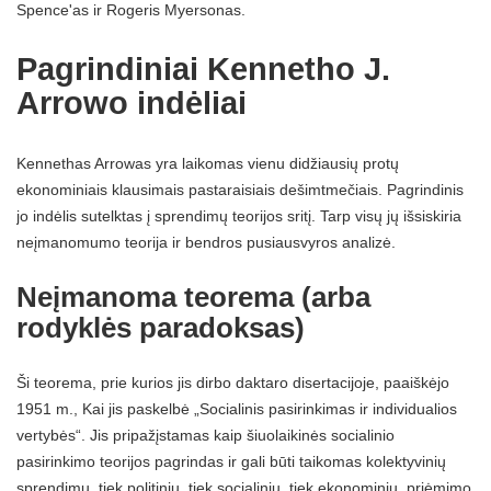
Spence'as ir Rogeris Myersonas.
Pagrindiniai Kennetho J.
Arrowo indėliai
Kennethas Arrowas yra laikomas vienu didžiausių protų
ekonominiais klausimais pastaraisiais dešimtmečiais. Pagrindinis
jo indėlis sutelktas į sprendimų teorijos sritį. Tarp visų jų išsiskiria
neįmanomumo teorija ir bendros pusiausvyros analizė.
Neįmanoma teorema (arba
rodyklės paradoksas)
Ši teorema, prie kurios jis dirbo daktaro disertacijoje, paaiškėjo
1951 m., Kai jis paskelbė „Socialinis pasirinkimas ir individualios
vertybės“. Jis pripažįstamas kaip šiuolaikinės socialinio
pasirinkimo teorijos pagrindas ir gali būti taikomas kolektyvinių
sprendimų, tiek politinių, tiek socialinių, tiek ekonominių, priėmimo