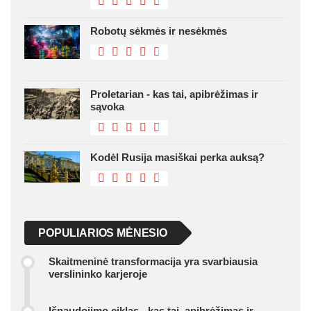
Robotų sėkmės ir nesėkmės
Proletarian - kas tai, apibrėžimas ir
sąvoka
Kodėl Rusija masiškai perka auksą?
POPULIARIOS MĖNESIO
Skaitmeninė transformacija yra svarbiausia
verslininko karjeroje
Išnaudojimo ciklas - kas tai, apibrėžimas ir