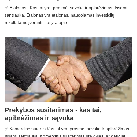
✅ Etalonas | Kas tai yra, prasmė, sąvoka ir apibrėžimas. Išsami
santrauka. Etalonas yra etalonas, naudojamas investicijų
rezultatams įvertinti. Tai yra apie...…
Prekybos susitarimas - kas tai,
apibrėžimas ir sąvoka
✅ Komercinė sutartis Kas tai yra, prasmė, sąvoka ir apibrėžimas.
Išsami santrauka. Komercinis susitarimas yra dviejų ar daugiau