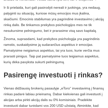
Ir ši prielaida, kuri gali pasirodyti nereali ir juokinga, yra nedaug,
palyginti su situacijų, kuriose mūsų emocijos mus įkalina,
skaičiumi. Emocinis stabilumas yra pagrindinė investavimo į akcijų
rinką dalis. Be tinkamos prekybos psichologijos mes ne tik
nesukursime pelningumo, bet ir prarasime visą savo kapitalą.
Žinoma, suprasdami, kad prekybos psichologija yra pagrindinis
ramstis, suskaidysime ją sudarančius aspektus ir emocijas.
Pamatysime neigiamus aspektus, tai yra tuos, kurie verčia mus
prarasti pinigus. Taip pat pamatysime tuos teigiamus aspektus,
kurių dėka pavyksta sukurti pelningumą.
Pasirengę investuoti į rinkas?
Vienas didžiausių brokerių pasaulyje „eToro“ investavimą į finansų
rinkas padarė labiau prieinamą. Dabar kiekvienas gali investuoti į
akcijas arba pirkti akcijų dalis su 0% komisiniais. Pradėkite
investuoti dabar turėdami vos 200 USD užstatą. Atminkite, kad