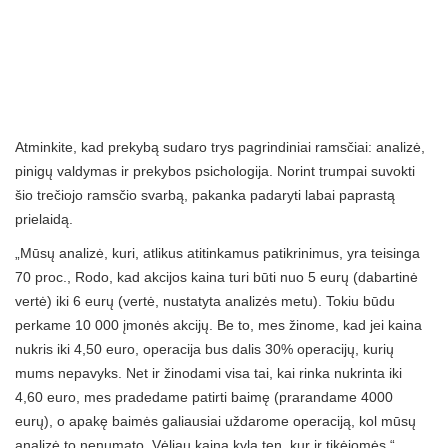
Atminkite, kad prekybą sudaro trys pagrindiniai ramsčiai: analizė,
pinigų valdymas ir prekybos psichologija. Norint trumpai suvokti
šio trečiojo ramsčio svarbą, pakanka padaryti labai paprastą
prielaidą.
„Mūsų analizė, kuri, atlikus atitinkamus patikrinimus, yra teisinga
70 proc., Rodo, kad akcijos kaina turi būti nuo 5 eurų (dabartinė
vertė) iki 6 eurų (vertė, nustatyta analizės metu). Tokiu būdu
perkame 10 000 įmonės akcijų. Be to, mes žinome, kad jei kaina
nukris iki 4,50 euro, operacija bus dalis 30% operacijų, kurių
mums nepavyks. Net ir žinodami visa tai, kai rinka nukrinta iki
4,60 euro, mes pradedame patirti baimę (prarandame 4000
eurų), o apakę baimės galiausiai uždarome operaciją, kol mūsų
analizė to nenumato. Vėliau kaina kyla ten, kur ir tikėjomės “.