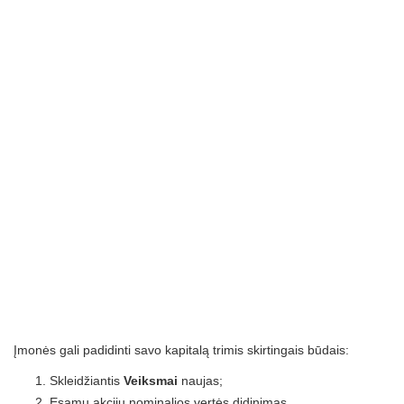
Įmonės gali padidinti savo kapitalą trimis skirtingais būdais:
Skleidžiantis
Veiksmai
naujas;
Esamų akcijų nominalios vertės didinimas.