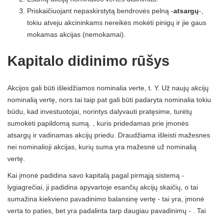
Priskaičiuojant nepaskirstytą bendrovės pelną -
atsargų
-,
tokiu atveju akcininkams nereikės mokėti pinigų ir jie gaus
mokamas akcijas (nemokamai).
Kapitalo didinimo rūšys
Akcijos gali būti išleidžiamos nominalia verte, t. Y. Už naujų akcijų
nominalią vertę, nors tai taip pat gali būti padaryta nominalia tokiu
būdu, kad investuotojai, norintys dalyvauti pratęsime, turėtų
sumokėti papildomą sumą. , kuris pridedamas prie įmonės
atsargų ir vadinamas akcijų priedu. Draudžiama išleisti mažesnes
nei nominalioji akcijas, kurių suma yra mažesnė už nominalią
vertę.
Kai įmonė padidina savo kapitalą pagal pirmąją sistemą -
lygiagrečiai, ji padidina apyvartoje esančių akcijų skaičių, o tai
sumažina kiekvieno pavadinimo balansinę vertę - tai yra, įmonė
verta to paties, bet yra padalinta tarp daugiau pavadinimų - . Tai