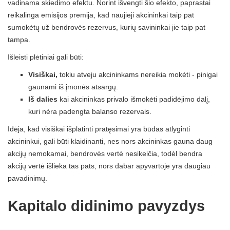
vadinama skiedimo efektu. Norint išvengti šio efekto, paprastai
reikalinga emisijos premija, kad naujieji akcininkai taip pat
sumokėtų už bendrovės rezervus, kurių savininkai jie taip pat
tampa.
Išleisti plėtiniai gali būti:
Visiškai,
tokiu atveju akcininkams nereikia mokėti - pinigai
gaunami iš įmonės atsargų.
Iš dalies
kai akcininkas privalo išmokėti padidėjimo dalį,
kuri nėra padengta balanso rezervais.
Idėja, kad visiškai išplatinti pratęsimai yra būdas atlyginti
akcininkui, gali būti klaidinanti, nes nors akcininkas gauna daug
akcijų nemokamai, bendrovės vertė nesikeičia, todėl bendra
akcijų vertė išlieka tas pats, nors dabar apyvartoje yra daugiau
pavadinimų.
Kapitalo didinimo pavyzdys