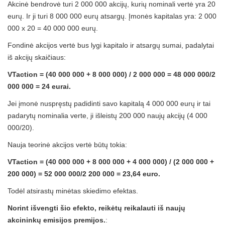
Akcinė bendrovė turi 2 000 000 akcijų, kurių nominali vertė yra 20
eurų. Ir ji turi 8 000 000 eurų atsargų. Įmonės kapitalas yra: 2 000
000 x 20 = 40 000 000 eurų.
Fondinė akcijos vertė bus lygi kapitalo ir atsargų sumai, padalytai
iš akcijų skaičiaus:
VTaction = (40 000 000 + 8 000 000) / 2 000 000 = 48 000 000/2
000 000 = 24 eurai.
Jei įmonė nuspręstų padidinti savo kapitalą 4 000 000 eurų ir tai
padarytų nominalia verte, ji išleistų 200 000 naujų akcijų (4 000
000/20).
Nauja teorinė akcijos vertė būtų tokia:
VTaction = (40 000 000 + 8 000 000 + 4 000 000) / (2 000 000 +
200 000) = 52 000 000/2 200 000 = 23,64 euro.
Todėl atsirastų minėtas skiedimo efektas.
Norint išvengti šio efekto, reikėtų reikalauti iš naujų
akcininkų emisijos premijos.
: