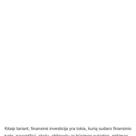
Kitaip tariant, finansinė investicija yra tokia, kurią sudaro finansinio
turto, pavyzdžiui, akcijų, obligacijų ar būsimos sutarties, pirkimas.