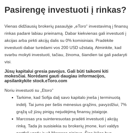
Pasirengę investuoti į rinkas?
Vienas didžiausių brokerių pasaulyje „eToro“ investavimą į finansų
rinkas padarė labiau prieinamą. Dabar kiekvienas gali investuoti į
akcijas arba pirkti akcijų dalis su 0% komisiniais. Pradėkite
investuoti dabar turėdami vos 200 USD užstatą. Atminkite, kad
svarbu mokyti investuoti, tačiau, žinoma, šiandien tai gali padaryti
visi.
Jūsų kapitalui gresia pavojus. Gali būti taikomi kiti
mokesčiai. Norėdami gauti daugiau informacijos,
apsilankykite stock.eToro.com
Noriu investuoti su „Etoro“
Tarkime, kad Sofija dalį savo kapitalo įneša į terminuotą
indėlį. Tai jums per šešis mėnesius grąžins, pavyzdžiui, 7%
grąžą už jūsų pinigų nejudėjimą finansų įstaigoje.
Marcosas yra suinteresuotas pradėti investuoti į akcijų
rinką. Tada jis susisiekia su brokerių įmone, kuri valdys
portfelį vardu ir už Marcoso pinigus. Šios lėšos bus