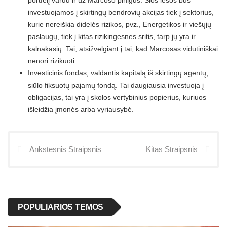
investuojamos į skirtingų bendrovių akcijas tiek į sektorius,
kurie nereiškia didelės rizikos, pvz., Energetikos ir viešųjų
paslaugų, tiek į kitas rizikingesnes sritis, tarp jų yra ir
kalnakasių. Tai, atsižvelgiant į tai, kad Marcosas vidutiniškai
nenori rizikuoti.
Investicinis fondas, valdantis kapitalą iš skirtingų agentų,
siūlo fiksuotų pajamų fondą. Tai daugiausia investuoja į
obligacijas, tai yra į skolos vertybinius popierius, kuriuos
išleidžia įmonės arba vyriausybė.
Ankstesnis Straipsnis
Kitas Straipsnis
POPULIARIOS TEMOS