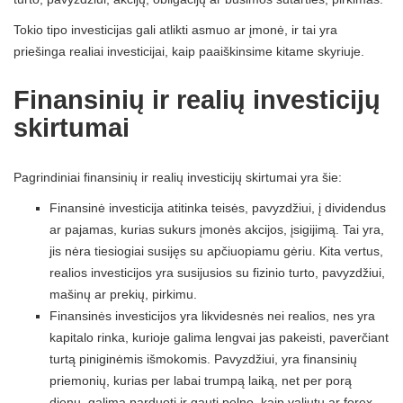
Tokio tipo investicijas gali atlikti asmuo ar įmonė, ir tai yra
priešinga realiai investicijai, kaip paaiškinsime kitame skyriuje.
Finansinių ir realių investicijų
skirtumai
Pagrindiniai finansinių ir realių investicijų skirtumai yra šie:
Finansinė investicija atitinka teisės, pavyzdžiui, į dividendus
ar pajamas, kurias sukurs įmonės akcijos, įsigijimą. Tai yra,
jis nėra tiesiogiai susijęs su apčiuopiamu gėriu. Kita vertus,
realios investicijos yra susijusios su fizinio turto, pavyzdžiui,
mašinų ar prekių, pirkimu.
Finansinės investicijos yra likvidesnės nei realios, nes yra
kapitalo rinka, kurioje galima lengvai jas pakeisti, paverčiant
turtą piniginėmis išmokomis. Pavyzdžiui, yra finansinių
priemonių, kurias per labai trumpą laiką, net per porą
dienų, galima parduoti ir gauti pelno, kaip valiutų ar forex