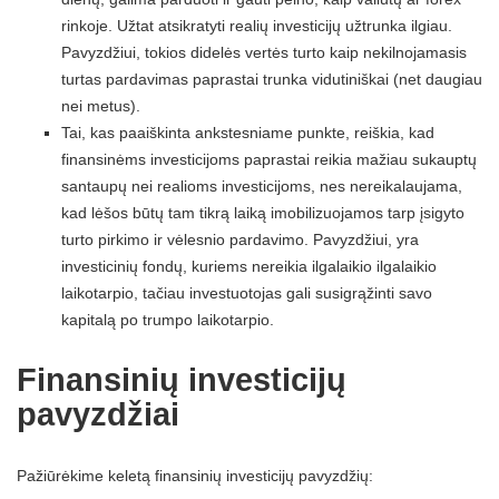
rinkoje. Užtat atsikratyti realių investicijų užtrunka ilgiau.
Pavyzdžiui, tokios didelės vertės turto kaip nekilnojamasis
turtas pardavimas paprastai trunka vidutiniškai (net daugiau
nei metus).
Tai, kas paaiškinta ankstesniame punkte, reiškia, kad
finansinėms investicijoms paprastai reikia mažiau sukauptų
santaupų nei realioms investicijoms, nes nereikalaujama,
kad lėšos būtų tam tikrą laiką imobilizuojamos tarp įsigyto
turto pirkimo ir vėlesnio pardavimo. Pavyzdžiui, yra
investicinių fondų, kuriems nereikia ilgalaikio ilgalaikio
laikotarpio, tačiau investuotojas gali susigrąžinti savo
kapitalą po trumpo laikotarpio.
Finansinių investicijų
pavyzdžiai
Pažiūrėkime keletą finansinių investicijų pavyzdžių: