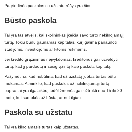
Pagrindinės paskolos su užstatu rūšys yra šios:
Būsto paskola
Tai yra tas atvejis, kai skolininkas įkeičia savo turto nekilnojamąjį
turtą. Tokiu būdu gaunamas kapitalas, kurį galima panaudoti
studijoms, investicijoms ar kitoms reikmėms.
Jei kredito grąžinimas neįvykdomas, kreditorius gali užvaldyti
turtą, kad jį parduotų ir susigrąžintų kaip paskolą kapitalą.
Pažymėtina, kad nebūtina, kad už užstatą įdėtas turtas būtų
mokamas. Atminkite, kad paskolos už nekilnojamąjį turtą
paprastai yra ilgalaikės, todėl žmonės gali užtrukti nuo 15 iki 20
metų, kol sumokės už būstą, ar net ilgiau.
Paskola su užstatu
Tai yra kilnojamasis turtas kaip užstatas.