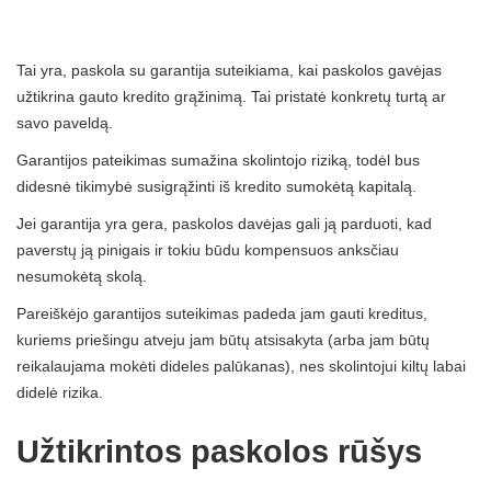
Tai yra, paskola su garantija suteikiama, kai paskolos gavėjas
užtikrina gauto kredito grąžinimą. Tai pristatė konkretų turtą ar
savo paveldą.
Garantijos pateikimas sumažina skolintojo riziką, todėl bus
didesnė tikimybė susigrąžinti iš kredito sumokėtą kapitalą.
Jei garantija yra gera, paskolos davėjas gali ją parduoti, kad
paverstų ją pinigais ir tokiu būdu kompensuos anksčiau
nesumokėtą skolą.
Pareiškėjo garantijos suteikimas padeda jam gauti kreditus,
kuriems priešingu atveju jam būtų atsisakyta (arba jam būtų
reikalaujama mokėti dideles palūkanas), nes skolintojui kiltų labai
didelė rizika.
Užtikrintos paskolos rūšys