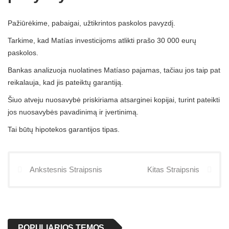
Pažiūrėkime, pabaigai, užtikrintos paskolos pavyzdį.
Tarkime, kad Matías investicijoms atlikti prašo 30 000 eurų
paskolos.
Bankas analizuoja nuolatines Matíaso pajamas, tačiau jos taip pat
reikalauja, kad jis pateiktų garantiją.
Šiuo atveju nuosavybė priskiriama atsarginei kopijai, turint pateikti
jos nuosavybės pavadinimą ir įvertinimą.
Tai būtų hipotekos garantijos tipas.
Ankstesnis Straipsnis
Kitas Straipsnis
POPULIARIOS TEMOS