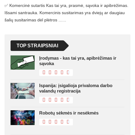
✅ Komercinė sutartis Kas tai yra, prasmė, sąvoka ir apibrėžimas.
Išsami santrauka. Komercinis susitarimas yra dviejų ar daugiau
šalių susitarimas dėl plėtros ...…
TOP STRAIPSNIAI
Įrodymas - kas tai yra, apibrėžimas ir
sąvoka
Ispanija: įsigalioja privaloma darbo
valandų registracija
Robotų sėkmės ir nesėkmės