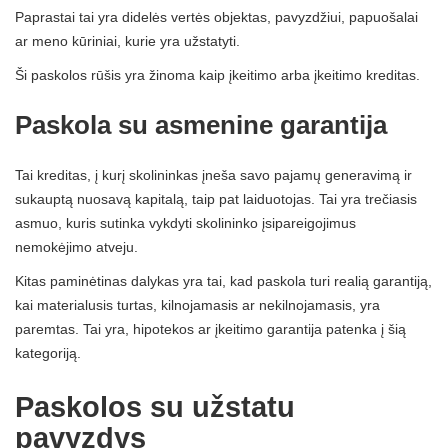
Paprastai tai yra didelės vertės objektas, pavyzdžiui, papuošalai
ar meno kūriniai, kurie yra užstatyti.
Ši paskolos rūšis yra žinoma kaip įkeitimo arba įkeitimo kreditas.
Paskola su asmenine garantija
Tai kreditas, į kurį skolininkas įneša savo pajamų generavimą ir
sukauptą nuosavą kapitalą, taip pat laiduotojas. Tai yra trečiasis
asmuo, kuris sutinka vykdyti skolininko įsipareigojimus
nemokėjimo atveju.
Kitas paminėtinas dalykas yra tai, kad paskola turi realią garantiją,
kai materialusis turtas, kilnojamasis ar nekilnojamasis, yra
paremtas. Tai yra, hipotekos ar įkeitimo garantija patenka į šią
kategoriją.
Paskolos su užstatu
pavyzdys