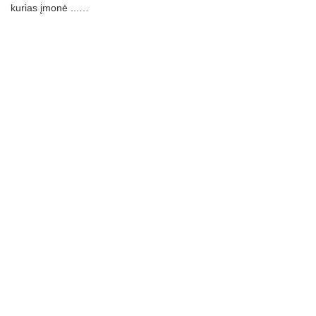
kurias įmonė ...…