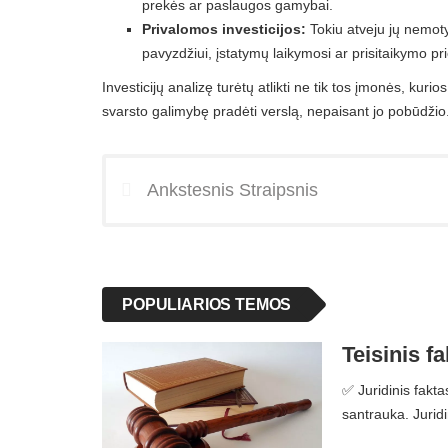
prekės ar paslaugos gamybai.
Privalomos investicijos:
Tokiu atveju jų nemoty
pavyzdžiui, įstatymų laikymosi ar prisitaikymo pri
Investicijų analizę turėtų atlikti ne tik tos įmonės, kurios
svarsto galimybę pradėti verslą, nepaisant jo pobūdžio. 
Ankstesnis Straipsnis
POPULIARIOS TEMOS
Teisinis f
✅ Juridinis fakta
santrauka. Jurid