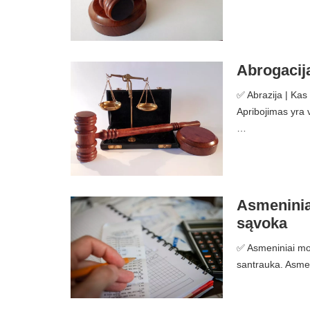
Abrogacija
✅ Abrazija | Kas
Apribojimas yra v
…
Asmeniniai
sąvoka
✅ Asmeniniai mok
santrauka. Asmeni