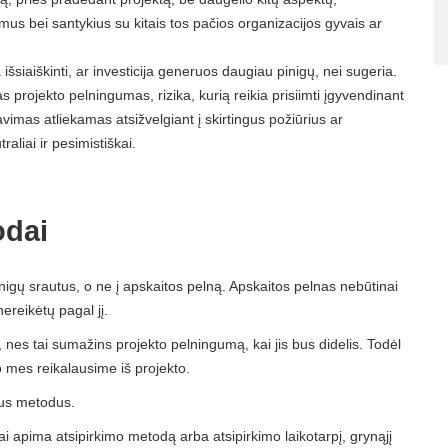
mus bei santykius su kitais tos pačios organizacijos gyvais ar
išsiaiškinti, ar investicija generuos daugiau pinigų, nei sugeria.
as projekto pelningumas, rizika, kurią reikia prisiimti įgyvendinant
avimas atliekamas atsižvelgiant į skirtingus požiūrius ar
raliai ir pesimistiškai.
odai
pinigų srautus, o ne į apskaitos pelną. Apskaitos pelnas nebūtinai
nereikėtų pagal jį.
iją, nes tai sumažins projekto pelningumą, kai jis bus didelis. Todėl
o mes reikalausime iš projekto.
nius metodus.
 Tai apima atsipirkimo metodą arba atsipirkimo laikotarpį, grynąjį