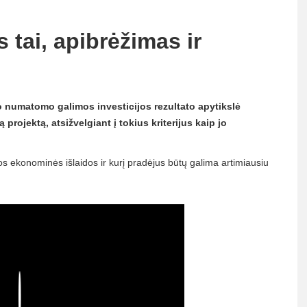
s tai, apibrėžimas ir
ro numatomo galimos investicijos rezultato apytikslė
 projektą, atsižvelgiant į tokius kriterijus kaip jo
os ekonominės išlaidos ir kurį pradėjus būtų galima artimiausiu
Play