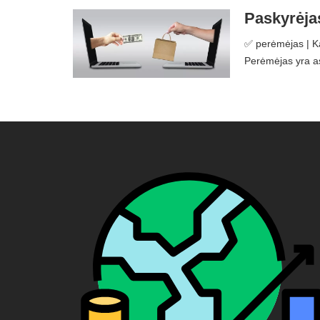
Paskyrėjas
✅ perėmėjas | Ka
Perėmėjas yra as