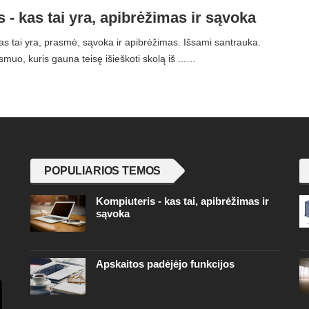
 - kas tai yra, apibrėžimas ir sąvoka
s tai yra, prasmė, sąvoka ir apibrėžimas. Išsami santrauka.
muo, kuris gauna teisę išieškoti skolą iš ...…
POPULIARIOS TEMOS
Kompiuteris - kas tai, apibrėžimas ir
sąvoka
Apskaitos padėjėjo funkcijos