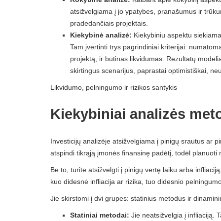
atsižvelgiama į jo ypatybes, pranašumus ir trūku
pradedančiais projektais.
Kiekybinė analizė:
Kiekybiniu aspektu siekiama 
Tam įvertinti trys pagrindiniai kriterijai: numatom
projektą, ir būtinas likvidumas. Rezultatų modeli
skirtingus scenarijus, paprastai optimistiškai, neut
Likvidumo, pelningumo ir rizikos santykis
Kiekybiniai analizės met
Investicijų analizėje atsižvelgiama į pinigų srautus ar 
atspindi tikrąją įmonės finansinę padėtį, todėl planuoti 
Be to, turite atsižvelgti į pinigų vertę laiku arba infliac
kuo didesnė infliacija ar rizika, tuo didesnio pelningum
Jie skirstomi į dvi grupes: statinius metodus ir dinami
Statiniai metodai:
Jie neatsižvelgia į infliaciją.