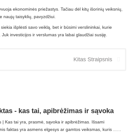
vuoja ekonominės priežastys. Tačiau dėl kitų išorinių veiksnių,
e naujų taisyklių, pavyzdžiui.
 siekia išplėsti savo veiklą, bet ir būsimi verslininkai, kurie
Juk investicijos ir verslumas yra labai glaudžiai susiję.
Kitas Straipsnis
aktas - kas tai, apibrėžimas ir sąvoka
s | Kas tai yra, prasmė, sąvoka ir apibrėžimas. Išsami
inis faktas yra asmens elgesys ar gamtos veiksmas, kuris ...…