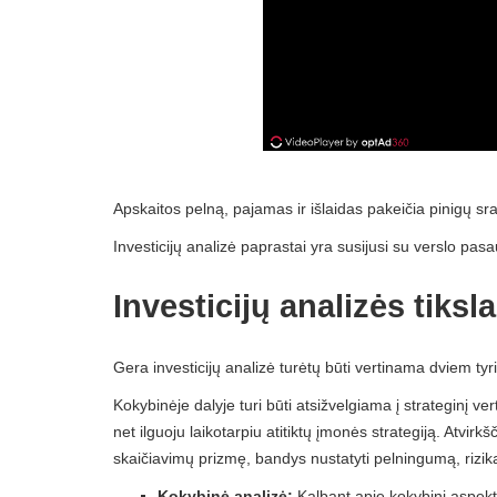
Apskaitos pelną, pajamas ir išlaidas pakeičia pinigų sra
Investicijų analizė paprastai yra susijusi su verslo pasa
Investicijų analizės tiksla
Gera investicijų analizė turėtų būti vertinama dviem tyr
Kokybinėje dalyje turi būti atsižvelgiama į strateginį vert
net ilguoju laikotarpiu atitiktų įmonės strategiją. Atvirkš
skaičiavimų prizmę, bandys nustatyti pelningumą, riziką 
Kokybinė analizė:
Kalbant apie kokybinį aspekt