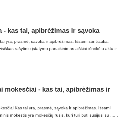
 - kas tai, apibrėžimas ir sąvoka
 tai yra, prasmė, sąvoka ir apibrėžimas. Išsami santrauka.
isiškas rašytinio įstatymo panaikinimas aiškiai išreikštu aktu ir ...
 mokesčiai - kas tai, apibrėžimas ir
esčiai Kas tai yra, prasmė, sąvoka ir apibrėžimas. Išsami
nis mokestis yra mokesčių rūšis, kuri turi būti susijusi su ...…