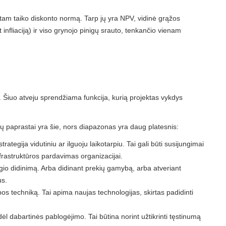
 ir tam taiko diskonto normą. Tarp jų yra NPV, vidinė grąžos
infliaciją) ir viso grynojo pinigų srauto, tenkančio vienam
jus. Šiuo atveju sprendžiama funkcija, kurią projektas vykdys
džių paprastai yra šie, nors diapazonas yra daug platesnis:
rategija vidutiniu ar ilguoju laikotarpiu. Tai gali būti susijungimai
nfrastruktūros pardavimas organizacijai.
gio didinimą. Arba didinant prekių gamybą, arba atveriant
us.
 techniką. Tai apima naujas technologijas, skirtas padidinti
l dabartinės pablogėjimo. Tai būtina norint užtikrinti tęstinumą