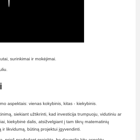
utai, surinkimai ir mokėjimai.
uliu.
i
imo aspektais: vienas kokybinis, kitas - kiekybinis.
inimą, siekiant užtikrinti, kad investicija trumpuoju, vidutiniu ar
čiai, kiekybinė dalis, atsižvelgiant į tam tikrų matematinių
ir likvidumą, būtiną projektui įgyvendinti.
ą, prieš pradedant projektą, be daugelio kitų aspektų,