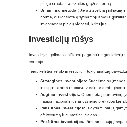
pinigų srautą ir apskaitos grąžos normą.
Dinaminiai metodai:
Jie atsižvelgia į infliaciją
norma, diskontuota grąžinamoji išmoka (įskaitant 
investuotam pinigų vienetui, kriterijus.
Investicijų rūšys
Investicijas galima klasifikuoti pagal skirtingus kriteri
įmonėje.
Taigi, keletas verslo investicijų ir tokių analizių pavyz
Strateginės investicijos:
Suderinta su įmonės st
ir įsigijimai arba nuosavo verslo ar strateginės i
Augimo investicijos:
Orientuota į pardavimų ly
naujus nacionalinius ar užsienio prekybos kanal
Pakaitinės investicijos:
Įsigydami naują gamybos
efektyvumą ir sumažinti išlaidas.
Priežiūros investicijos:
Pirkdami naują įrangą dė